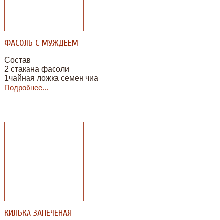
ФАСОЛЬ С МУЖДЕЕМ
Состав
2 стакана фасоли
1чайная ложка семен чиа
2 луковицы
Подробнее...
1ст.ложка муждея
1 ст.ложка зелени укропа
1-2 головки чеснока
0.25 ч.ложки соли
0.5 стакана овощного бульона
КИЛЬКА ЗАПЕЧЕНАЯ