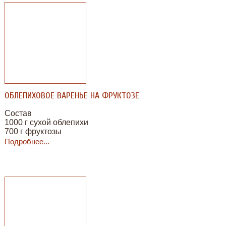
• 1 чашка малины, свежей или размороженной
ОБЛЕПИХОВОЕ ВАРЕНЬЕ НА ФРУКТОЗЕ
Состав
1000 г сухой облепихи
700 г фруктозы
2-3 стакана воды
Подробнее...