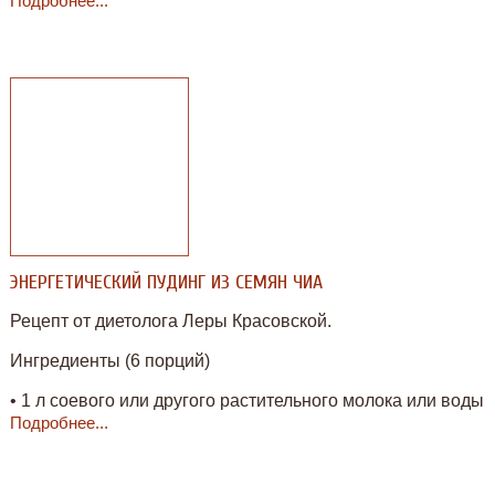
Подробнее...
ЭНЕРГЕТИЧЕСКИЙ ПУДИНГ ИЗ СЕМЯН ЧИА
Рецепт от диетолога Леры Красовской.
Ингредиенты (6 порций)
• 1 л соевого или другого растительного молока или воды
• 2 чашечки эспрессо
Подробнее...
• 4 столовые ложки порошка стевии с инулином или 20
капель жидкой стевии
• 12-15 ст.л. семян чиа