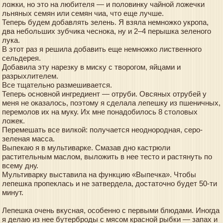
ложки, но это на любителя — и половинку чайной ложечки
льняных семян или семян чиа, что еще лучше.
Теперь будем добавлять зелень. Я взяла немножко укропа,
два небольших зубчика чеснока, ну и 2–4 перышка зеленого
лука.
В этот раз я решила добавить еще немножко лиственного
сельдерея.
Добавила эту нарезку в миску с творогом, яйцами и
разрыхлителем.
Все тщательно размешивается.
Теперь основной ингредиент — отруби. Овсяных отрубей у
меня не оказалось, поэтому я сделала лепешку из пшеничных,
перемолов их на муку. Их мне понадобилось 8 столовых
ложек.
Перемешать все вилкой: получается неоднородная, серо-
зеленая масса.
Выпекаю я в мультиварке. Смазав дно кастрюли
растительным маслом, выложить в нее тесто и растянуть по
всему дну.
Мультиварку выставила на функцию «Выпечка». Чтобы
лепешка пропеклась и не затвердела, достаточно будет 50-ти
минут.
Лепешка очень вкусная, особенно с первыми блюдами. Иногда
я делаю из нее бутерброды с мясом красной рыбки — запах и