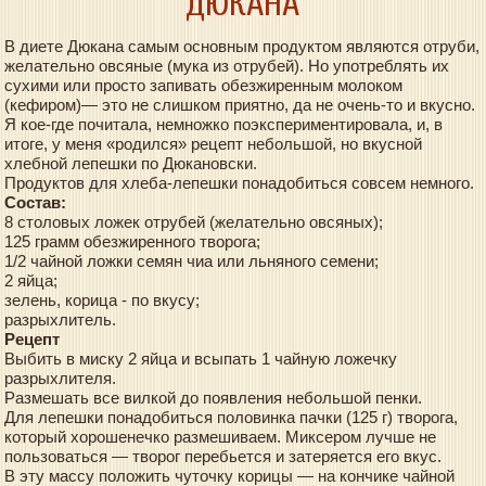
ДЮКАНА
В диете Дюкана самым основным продуктом являются отруби,
желательно овсяные (мука из отрубей). Но употреблять их
сухими или просто запивать обезжиренным молоком
(кефиром)— это не слишком приятно, да не очень-то и вкусно.
Я кое-где почитала, немножко поэкспериментировала, и, в
итоге, у меня «родился» рецепт небольшой, но вкусной
хлебной лепешки по Дюкановски.
Продуктов для хлеба-лепешки понадобиться совсем немного.
Состав:
8 столовых ложек отрубей (желательно овсяных);
125 грамм обезжиренного творога;
1/2 чайной ложки семян чиа или льняного семени;
2 яйца;
зелень, корица - по вкусу;
разрыхлитель.
Рецепт
Выбить в миску 2 яйца и всыпать 1 чайную ложечку
разрыхлителя.
Размешать все вилкой до появления небольшой пенки.
Для лепешки понадобиться половинка пачки (125 г) творога,
который хорошенечко размешиваем. Миксером лучше не
пользоваться — творог перебьется и затеряется его вкус.
В эту массу положить чуточку корицы — на кончике чайной