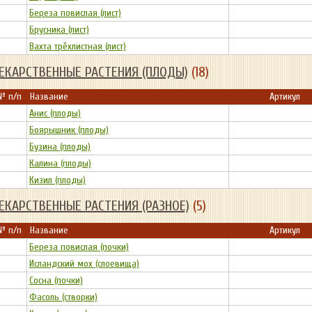
Береза повислая (лист)
Брусника (лист)
Вахта трёхлистная (лист)
ЕКАРСТВЕННЫЕ РАСТЕНИЯ (ПЛОДЫ)
(18)
№ п/п
Название
Артикул
Анис (плоды)
Боярышник (плоды)
Бузина (плоды)
Калина (плоды)
Кизил (плоды)
ЕКАРСТВЕННЫЕ РАСТЕНИЯ (РАЗНОЕ)
(5)
№ п/п
Название
Артикул
Береза повислая (почки)
Исландский мох (слоевища)
Сосна (почки)
Фасоль (створки)