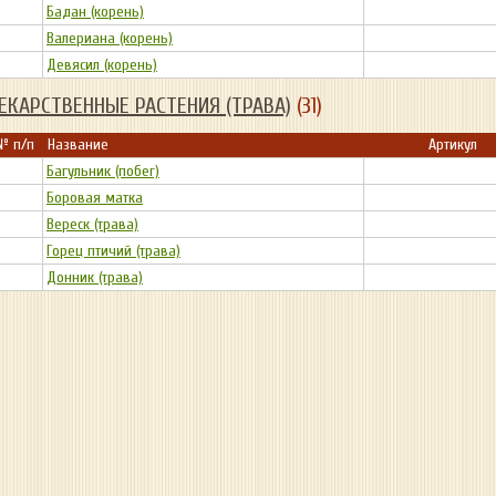
Бадан (корень)
Валериана (корень)
Девясил (корень)
ЕКАРСТВЕННЫЕ РАСТЕНИЯ (ТРАВА)
(31)
№ п/п
Название
Артикул
Багульник (побег)
Боровая матка
Вереск (трава)
Горец птичий (трава)
Донник (трава)