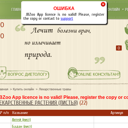
×
ОШИБКА
ГЛАВНАЯ
НОВОСТИ
ОПТОВЫМ ПОКУПАТЕЛЯМ
КУПИТЬ ОНЛАЙН
Р
JBZoo App licence is no valid! Please, register
the copy or contact to
support
70
Лечит
болезни врач,
70
но излечивает
0
природа.
ВОПРОС ДИЕТОЛОГУ
ONLINE КОНСУЛЬТАНТ
лавная
Купить онлайн
Лекарственные травы
BZoo App licence is no valid! Please, register the copy or c
ЕКАРСТВЕННЫЕ РАСТЕНИЯ (ЛИСТЬЯ)
(22)
№ п/п
Название
Артикул
Алтей (лист)
Бадан (лист)