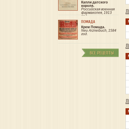
Капли датского
короля.
Российская военная
Л
фармакопея, 1913
год.
ПОМАДА
Крем Помада.
Neu Arzneibuch, 1584
год.
Л
ВСЕ РЕЦЕПТЫ
Л