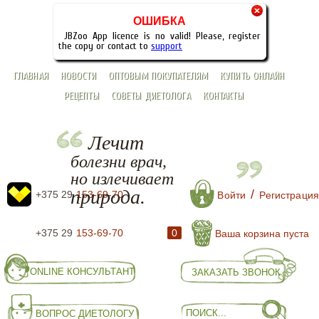
×
ОШИБКА
JBZoo App licence is no valid! Please, register
the copy or contact to
support
ГЛАВНАЯ
НОВОСТИ
ОПТОВЫМ ПОКУПАТЕЛЯМ
КУПИТЬ ОНЛАЙН
РЕЦЕПТЫ
СОВЕТЫ ДИЕТОЛОГА
КОНТАКТЫ
Лечит
болезни врач,
но излечивает
природа.
/
+375 29
153-69-70
Войти
Регистрация
+375 29
153-69-70
0
Ваша корзина пуста
ONLINE КОНСУЛЬТАНТ
ЗАКАЗАТЬ ЗВОНОК
ВОПРОС ДИЕТОЛОГУ