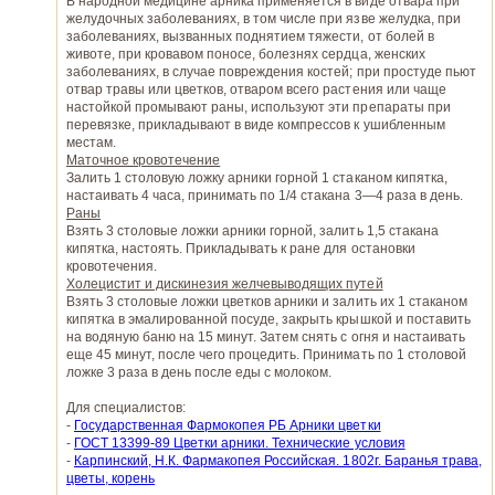
В народной медицине арника применяется в виде отвара при
желудочных заболеваниях, в том числе при язве желудка, при
заболеваниях, вызванных поднятием тяжести, от болей в
животе, при кровавом поносе, болезнях сердца, женских
заболеваниях, в случае повреждения костей; при простуде пьют
отвар травы или цветков, отваром всего растения или чаще
настойкой промывают раны, используют эти препараты при
перевязке, прикладывают в виде компрессов к ушибленным
местам.
Маточное кровотечение
Залить 1 столовую ложку арники горной 1 стаканом кипятка,
настаивать 4 часа, принимать по 1/4 стакана 3—4 раза в день.
Раны
Взять 3 столовые ложки арники горной, залить 1,5 стакана
кипятка, настоять. Прикладывать к ране для остановки
кровотечения.
Холецистит и дискинезия желчевыводящих путей
Взять 3 столовые ложки цветков арники и залить их 1 стаканом
кипятка в эмалированной посуде, закрыть крышкой и поставить
на водяную баню на 15 минут. Затем снять с огня и настаивать
еще 45 минут, после чего процедить. Принимать по 1 столовой
ложке 3 раза в день после еды с молоком.
Для специалистов:
-
Государственная Фармокопея РБ Арники цветки
-
ГОСТ 13399-89 Цветки арники. Технические условия
-
Карпинский, Н.К. Фармакопея Российская. 1802г. Баранья трава,
цветы, корень