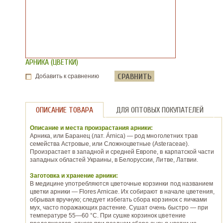
АРНИКА (ЦВЕТКИ)
СРАВНИТЬ
Добавить к сравнению
ОПИСАНИЕ ТОВАРА
ДЛЯ ОПТОВЫХ ПОКУПАТЕЛЕЙ
Описание и места произрастания арники:
Арника, или Баранец (лат. Árnica) — род многолетних трав
семейства Астровые, или Сложноцветные (Asteraceae).
Произрастает в западной и средней Европе, в карпатской части
западных областей Украины, в Белоруссии, Литве, Латвии.
Заготовка и хранение арники:
В медицине употребляются цветочные корзинки под названием
цветки арники — Flores Arnicae. Их собирают в начале цветения,
обрывая вручную; следует избегать сбора корзинок с яичками
мух, часто поражающих растение. Сушат очень быстро — при
температуре 55—60 °С. При сушке корзинок цветение