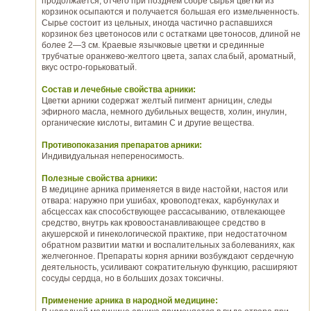
продолжается, отчего при позднем сборе сырья цветки из
корзинок осыпаются и получается большая его измельченность.
Сырье состоит из цельных, иногда частично распавшихся
корзинок без цветоносов или с остатками цветоносов, длиной не
более 2—3 см. Краевые язычковые цветки и срединные
трубчатые оранжево-желтого цвета, запах слабый, ароматный,
вкус остро-горьковатый.
Состав и лечебные свойства арники:
Цветки арники содержат желтый пигмент арницин, следы
эфирного масла, немного дубильных веществ, холин, инулин,
органические кислоты, витамин С и другие вещества.
Противопоказания препаратов арники:
Индивидуальная непереносимость.
Полезные свойства арники:
В медицине арника применяется в виде настойки, настоя или
отвара: наружно при ушибах, кровоподтеках, карбункулах и
абсцессах как способствующее рассасыванию, отвлекающее
средство, внутрь как кровоостанавливающее средство в
акушерской и гинекологической практике, при недостаточном
обратном развитии матки и воспалительных заболеваниях, как
желчегонное. Препараты корня арники возбуждают сердечную
деятельность, усиливают сократительную функцию, расширяют
сосуды сердца, но в больших дозах токсичны.
Применение арника в народной медицине: