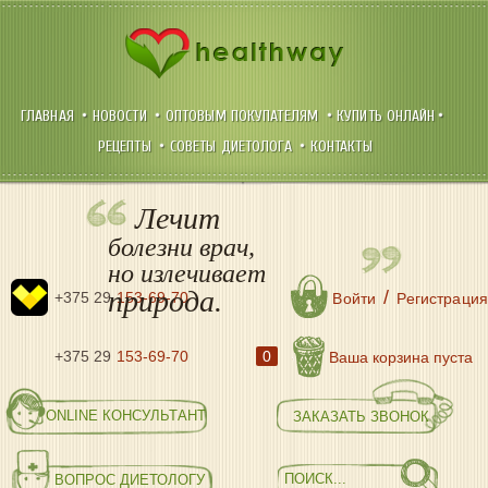
ГЛАВНАЯ
НОВОСТИ
ОПТОВЫМ ПОКУПАТЕЛЯМ
КУПИТЬ ОНЛАЙН
РЕЦЕПТЫ
СОВЕТЫ ДИЕТОЛОГА
КОНТАКТЫ
Лечит
болезни врач,
но излечивает
природа.
/
+375 29
153-69-70
Войти
Регистрация
+375 29
153-69-70
0
Ваша корзина пуста
ONLINE КОНСУЛЬТАНТ
ЗАКАЗАТЬ ЗВОНОК
ВОПРОС ДИЕТОЛОГУ