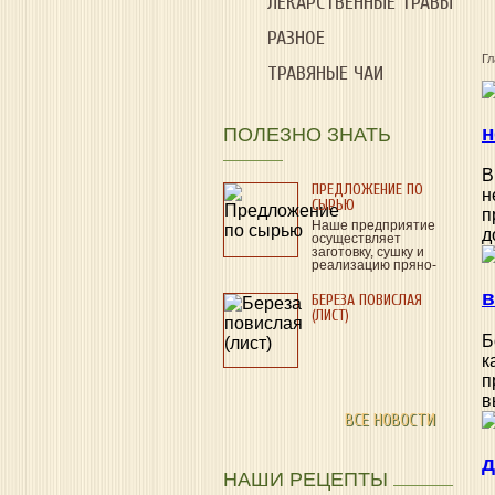
ЛЕКАРСТВЕННЫЕ ТРАВЫ
РАЗНОЕ
Г
ТРАВЯНЫЕ ЧАИ
н
ПОЛЕЗНО ЗНАТЬ
В
ПРЕДЛОЖЕНИЕ ПО
н
СЫРЬЮ
п
Наше предприятие
д
осуществляет
заготовку, сушку и
реализацию пряно-
ароматического и
лекарственного…
в
БЕРЕЗА ПОВИСЛАЯ
(ЛИСТ)
Б
к
п
в
ВСЕ НОВОСТИ
д
НАШИ РЕЦЕПТЫ