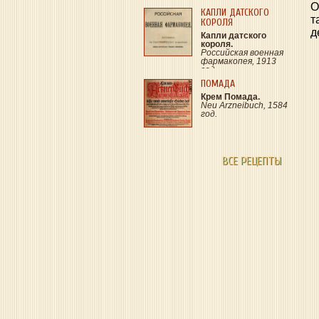
О
КАПЛИ ДАТСКОГО
т
КОРОЛЯ
д
Капли датского
короля.
Российская военная
фармакопея, 1913
год.
ПОМАДА
Крем Помада.
Neu Arzneibuch, 1584
год.
ВСЕ РЕЦЕПТЫ