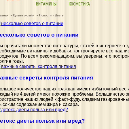
ВИТАМИНЫ
КОСМЕТИКА
лавная
Купить онлайн
Новости
>
Диеты
есколько советов о питании
ы прочитали множество литературы, статей в интернете о 
еобходимые витамины и добавки, контролируете все надпи
родуктов. По всем рекомендациям, вы уверены, что постро
олгие годы.
ажные секреты контроля питания
ольшое количество наших граждан имеют избыточный вес 
аждый из 4 детей имеют похожие проблемы. Большинство эк
ристрастие наших людей к фаст-фуду, сладким газированны
ысоким содержанием жира и сахара.
етокс диеты польза или вред?