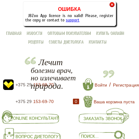
×
ОШИБКА
JBZoo App licence is no valid! Please, register
the copy or contact to
support
ГЛАВНАЯ
НОВОСТИ
ОПТОВЫМ ПОКУПАТЕЛЯМ
КУПИТЬ ОНЛАЙН
РЕЦЕПТЫ
СОВЕТЫ ДИЕТОЛОГА
КОНТАКТЫ
Лечит
болезни врач,
но излечивает
природа.
/
+375 29
153-69-70
Войти
Регистрация
+375 29
153-69-70
0
Ваша корзина пуста
ONLINE КОНСУЛЬТАНТ
ЗАКАЗАТЬ ЗВОНОК
ВОПРОС ДИЕТОЛОГУ