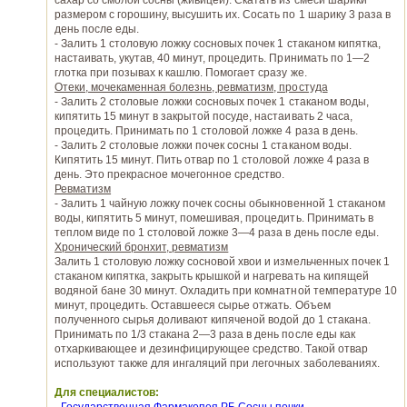
сахар со смолой сосны (живицей). Скатать из смеси шарики
размером с горошину, высушить их. Сосать по 1 шарику 3 раза в
день после еды.
- Залить 1 столовую ложку сосновых почек 1 стаканом кипятка,
настаивать, укутав, 40 минут, процедить. Принимать по 1—2
глотка при позывах к кашлю. Помогает сразу же.
Отеки, мочекаменная болезнь, ревматизм, простуда
- Залить 2 столовые ложки сосновых почек 1 стаканом воды,
кипятить 15 минут в закрытой посуде, настаивать 2 часа,
процедить. Принимать по 1 столовой ложке 4 раза в день.
- Залить 2 столовые ложки почек сосны 1 стаканом воды.
Кипятить 15 минут. Пить отвар по 1 столовой ложке 4 раза в
день. Это прекрасное мочегонное средство.
Ревматизм
- Залить 1 чайную ложку почек сосны обыкновенной 1 стаканом
воды, кипятить 5 минут, помешивая, процедить. Принимать в
теплом виде по 1 столовой ложке 3—4 раза в день после еды.
Хронический бронхит, ревматизм
Залить 1 столовую ложку сосновой хвои и измельченных почек 1
стаканом кипятка, закрыть крышкой и нагревать на кипящей
водяной бане 30 минут. Охладить при комнатной температуре 10
минут, процедить. Оставшееся сырье отжать. Объем
полученного сырья доливают кипяченой водой до 1 стакана.
Принимать по 1/3 стакана 2—3 раза в день после еды как
отхаркивающее и дезинфицирующее средство. Такой отвар
используют также для ингаляций при легочных заболеваниях.
Для специалистов: