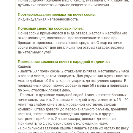
Почки содержат эфирное масло, смолу, витамины С и К, каротин,
дубильные вещества и горькое вещество пинипикрин.
Противопоказания препаратов почек сосны:
Индивидуальная непереносимость.
Полезные свойства сосновых почек:
Почки сосны применяются в виде отвара, настоя и настойки как
отхаркивающее, мочегонное, противовоспалительное при
бронхитах, кровоостанавливающее средство. Отвар из почек
сосны используют для ингаляций при острых катарах верхних
дыхательных путей.
Применение сосновых почек в народной медицине:
Кашель
- Залить 50 г почек сосны 2 стаканами кипятка, настаивать 2 часа
в теплом месте, затем процедить. Для улучшения вкуса к настою
можно добавить 0,5 кг сахара и уварить до получения сиропа. В
процеженный сироп можно добавить еще 50 г меда и принимать
по 5—6 столовых ложек в день.
- Промыть в дуршлаге холодной водой 1 часть свежесобранных
почек сосны, залить 2 частями холодной воды и кипятить 15—20
минут на слабом огне в эмалированной кастрюле, закрыв
крышкой. Отвар довести до первоначального объема, добавляя
кипяток, после полного охлаждения процедить в другую
кастрюлю, прибавить 2 части сахара, довести до кипения.
Принимать по 1 столовой ложке с молоком или чаем.
- При сильном затяжном кашле смешать в равных частях по весу