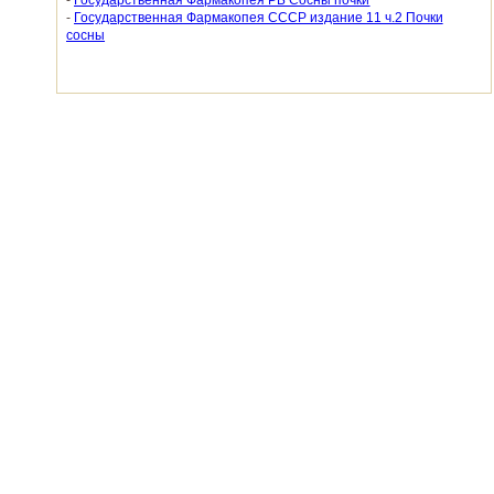
-
Государственная Фармакопея РБ Сосны почки
-
Государственная Фармакопея СССР издание 11 ч.2 Почки
сосны