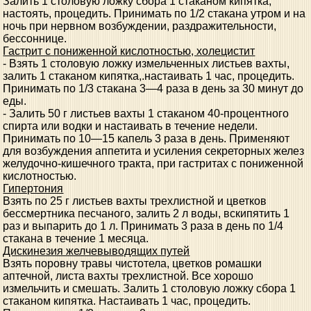
Залить 1 столовую ложку сбора 1 стаканом кипятка,
настоять, процедить. Принимать по 1/2 стакана утром и на
ночь при нервном возбуждении, раздражительности,
бессоннице.
Гастрит с пониженной кислотностью, холецистит
- Взять 1 столовую ложку измельченных листьев вахты,
залить 1 стаканом кипятка,.настаивать 1 час, процедить.
Принимать по 1/3 стакана 3—4 раза в день за 30 минут до
еды.
- Залить 50 г листьев вахты 1 стаканом 40-процентного
спирта или водки и настаивать в течение недели.
Принимать по 10—15 капель 3 раза в день. Применяют
для возбуждения аппетита и усиления секреторных желез
желудочно-кишечного тракта, при гастритах с пониженной
кислотностью.
Гипертония
Взять по 25 г листьев вахты трехлистной и цветков
бессмертника песчаного, залить 2 л воды, вскипятить 1
раз и выпарить до 1 л. Принимать 3 раза в день по 1/4
стакана в течение 1 месяца.
Дискинезия желчевыводящих путей
Взять поровну травы чистотела, цветков ромашки
аптечной, листа вахты трехлистной. Все хорошо
измельчить и смешать. Залить 1 столовую ложку сбора 1
стаканом кипятка. Настаивать 1 час, процедить.