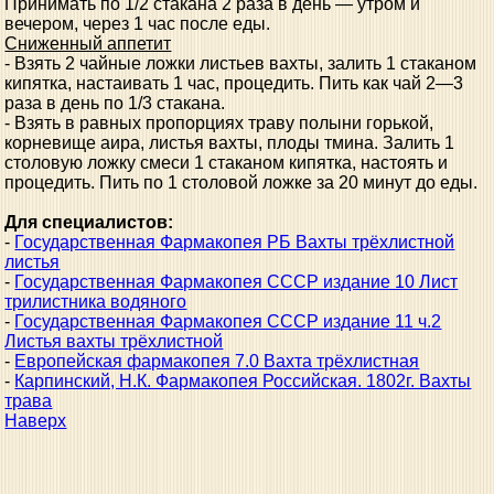
Принимать по 1/2 стакана 2 раза в день — утром и
вечером, через 1 час после еды.
Сниженный аппетит
- Взять 2 чайные ложки листьев вахты, залить 1 стаканом
кипятка, настаивать 1 час, процедить. Пить как чай 2—3
раза в день по 1/3 стакана.
- Взять в равных пропорциях траву полыни горькой,
корневище аира, листья вахты, плоды тмина. Залить 1
столовую ложку смеси 1 стаканом кипятка, настоять и
процедить. Пить по 1 столовой ложке за 20 минут до еды.
Для специалистов:
-
Государственная Фармакопея РБ Вахты трёхлистной
листья
-
Государственная Фармакопея СССР издание 10 Лист
трилистника водяного
-
Государственная Фармакопея СССР издание 11 ч.2
Листья вахты трёхлистной
-
Европейская фармакопея 7.0 Вахта трёхлистная
-
Карпинский, Н.К. Фармакопея Российская. 1802г. Вахты
трава
Наверх