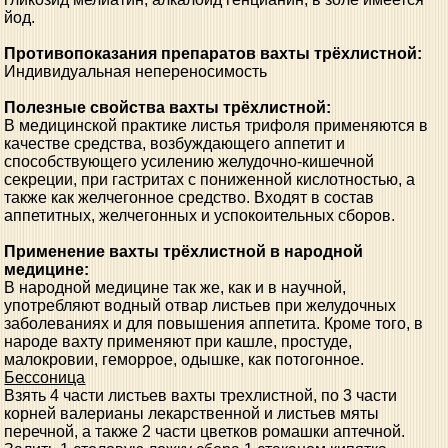
йод.
Противопоказания препаратов вахты трёхлистной:
Индивидуальная непереносимость
Полезные свойства вахты трёхлистной:
В медицинской практике листья трифоля применяются в
качестве средства, возбуждающего аппетит и
способствующего усилению желудочно-кишечной
секреции, при гастритах с пониженной кислотностью, а
также как желчегонное средство. Входят в состав
аппетитных, желчегонных и успокоительных сборов.
Применение вахты трёхлистной в народной
медицине:
В народной медицине так же, как и в научной,
употребляют водный отвар листьев при желудочных
заболеваниях и для повышения аппетита. Кроме того, в
народе вахту применяют при кашле, простуде,
малокровии, геморрое, одышке, как потогонное.
Бессоница
Взять 4 части листьев вахты трехлистной, по 3 части
корней валерианы лекарственной и листьев мяты
перечной, а также 2 части цветков ромашки аптечной.