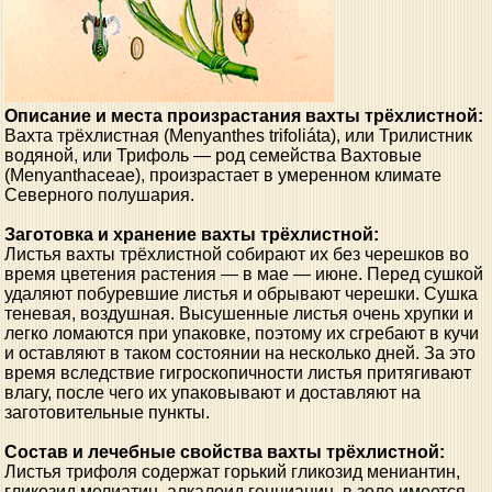
Описание и места произрастания вахты трёхлистной:
Вахта трёхлистная (Menyanthes trifoliáta), или Трилистник
водяной, или Трифоль — род семейства Вахтовые
(Menyanthaceae), произрастает в умеренном климате
Северного полушария.
Заготовка и хранение вахты трёхлистной:
Листья вахты трёхлистной собирают их без черешков во
время цветения растения — в мае — июне. Перед сушкой
удаляют побуревшие листья и обрывают черешки. Сушка
теневая, воздушная. Высушенные листья очень хрупки и
легко ломаются при упаковке, поэтому их сгребают в кучи
и оставляют в таком состоянии на несколько дней. За это
время вследствие гигроскопичности листья притягивают
влагу, после чего их упаковывают и доставляют на
заготовительные пункты.
Состав и лечебные свойства вахты трёхлистной:
Листья трифоля содержат горький гликозид мениантин,
гликозид мелиатин, алкалоид генцианин, в золе имеется