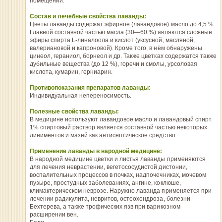
помещении.
Состав и лечебные свойства лаванды:
Цветы лаванды содержат эфирное (лавандовое) масло до 4,5 %.
Главной составной частью масла (30—60 %) являются сложные
эфиры спирта L-линалоола и кислот (уксусной, масляной,
валериановой и капроновой). Кроме того, в нём обнаружены
цинеол, гераниол, борнеол и др. Также цветках содержатся также
дубильные вещества (до 12 %), горечи и смолы, урсоловая
кислота, кумарин, герниарин.
Противопоказания препаратов лаванды:
Индивидуальная непереносимость.
Полезные свойства лаванды:
В медицине используют лавандовое масло и лавандовый спирт.
1% спиртовый раствор является составной частью некоторых
линиментов и мазей как антисептическое средство.
Применение лаванды в народной медицине:
В народной медицине цветки и листья лаванды применяются
для лечения неврастении, вегетососудистой дистонии,
воспалительных процессов в почках, надпочечниках, мочевом
пузыре, простудных заболеваниях, ангине, коклюше,
климактерическом неврозе. Наружно лаванда применяется при
лечении радикулита, невритов, остеохондроза, болезни
Бехтерева, а также трофических язв при варикозном
расширении вен.