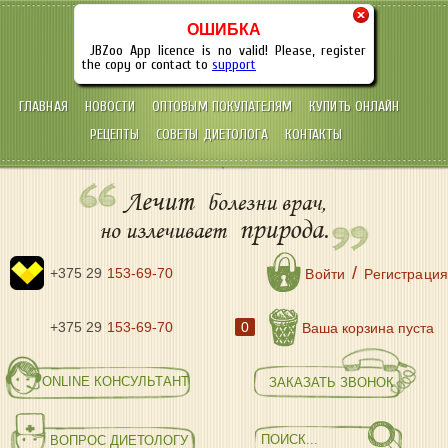
×
ОШИБКА
JBZoo App licence is no valid! Please, register
the copy or contact to
support
ГЛАВНАЯ
НОВОСТИ
ОПТОВЫМ ПОКУПАТЕЛЯМ
КУПИТЬ ОНЛАЙН
РЕЦЕПТЫ
СОВЕТЫ ДИЕТОЛОГА
КОНТАКТЫ
Лечит
болезни врач,
природа.
но излечивает
/
+375 29
153-69-70
Войти
Регистрация
+375 29
153-69-70
0
Ваша корзина пуста
ONLINE КОНСУЛЬТАНТ
ЗАКАЗАТЬ ЗВОНОК
ВОПРОС ДИЕТОЛОГУ