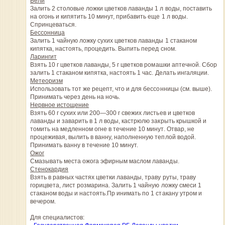
Бели
Залить 2 столовые ложки цветков лаванды 1 л воды, поставить
на огонь и кипятить 10 минут, прибавить еще 1 л воды.
Спринцеваться.
Бессонница
Залить 1 чайную ложку сухих цветков лаванды 1 стаканом
кипятка, настоять, процедить. Выпить перед сном.
Ларингит
Взять 10 г цветков лаванды, 5 г цветков ромашки аптечной. Сбор
залить 1 стаканом кипятка, настоять 1 час. Делать ингаляции.
Метеоризм
Использовать тот же рецепт, что и для бессонницы (см. выше).
Принимать через день на ночь.
Нервное истощение
Взять 60 г сухих или 200—300 г свежих листьев и цветков
лаванды и заварить в 1 л воды, кастрюлю закрыть крышкой и
томить на медленном огне в течение 10 минут. Отвар, не
процеживая, вылить в ванну, наполненную теплой водой.
Принимать ванну в течение 10 минут.
Ожог
Смазывать места ожога эфирным маслом лаванды.
Стенокардия
Взять в равных частях цветки лаванды, траву руты, траву
горицвета, лист розмарина. Залить 1 чайную ложку смеси 1
стаканом воды и настоять.Пр инимать по 1 стакану утром и
вечером.
Для специалистов: