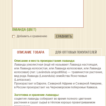
ЛАВАНДА (ЦВЕТ)
СРАВНИТЬ
Добавить к сравнению
ОПИСАНИЕ ТОВАРА
ДЛЯ ОПТОВЫХ ПОКУПАТЕЛЕЙ
Описание и места произрастания лаванда:
Лаванда узколистная (ещё её называют Лаванда настоящая,
или Лаванда колосистая, или Лаванда колосковая, или Лаванда
колосовая) (лат. Lavándula angustifólia) — травянистое растение,
вид рода Лаванда (Lavandula) семейства Яснотковые
(Lamiaceae).
Произрастает в Европе, Северной Африке и Северной Америке,
в России произрастает на Черноморском побережье Кавказа.
Заготовка и хранение лаванды:
соцветия лаванды собирают во время полного цветения
растения и сушат сырьё в тёплом хорошо проветриваемом