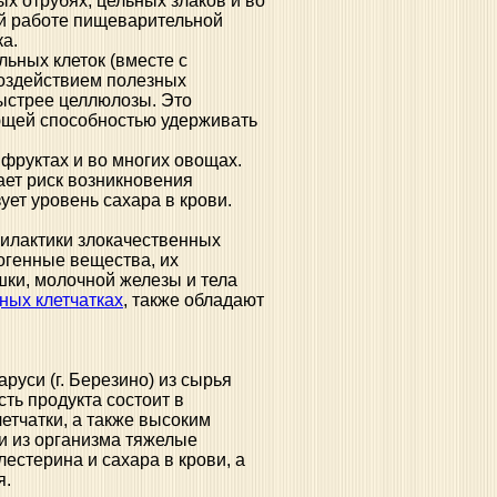
х отрубях, цельных злаков и во
ой работе пищеварительной
а.
ьных клеток (вместе с
воздействием полезных
ыстрее целлюлозы. Это
ющей способностью удерживать
фруктах и во многих овощах.
ает риск возникновения
ует уровень сахара в крови.
илактики злокачественных
огенные вещества, их
шки, молочной железы и тела
ных клетчатках
, также обладают
руси (г. Березино) из сырья
ть продукта состоит в
етчатки, а также высоким
и из организма тяжелые
естерина и сахара в крови, а
я.