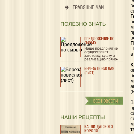
г
в
ТРАВЯНЫЕ ЧАИ
с
Г
п
ПОЛЕЗНО ЗНАТЬ
м
п
в
ПРЕДЛОЖЕНИЕ ПО
СЫРЬЮ
П
П
Наше предприятие
осуществляет
а
заготовку, сушку и
реализацию пряно-
ароматического и
К
лекарственного…
БЕРЕЗА ПОВИСЛАЯ
о
(ЛИСТ)
н
м
а
(
ВСЕ НОВОСТИ
В
п
с
НАШИ РЕЦЕПТЫ
с
м
КАПЛИ ДАТСКОГО
т
КОРОЛЯ