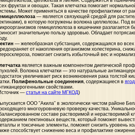
емицеллюлоза, целлюлоза и лигнин. Содержится в пшеничны
сех фруктах и овощах. Такая клетчатка помогает нормальн
истемы. Может применяться в качестве профилактики от рак
емицеллюлоза
— является связующей средой для растител
ектинами), в которую погружены волокна целлюлозы. Под 
икроорганизмов гемицеллюлоза в кишечнике разлагается б
риносит значительную пользу здоровью. Обладает потряса
оду.
ектин
— желеобразная субстанция, содержащаяся во всех 
редохраняет от накопления организмом холестерина, сниж
теросклероза, помогает снизить избыточный вес и нормализ
летчатка
является важным компонентом диетической проф
пухолей. Волокна клетчатки — это натуральные антиканцер
едостаток увеличивает риск возникновения рака толстой ки
атки.
Полифенольные соединения
, содержащиеся в
ягод
нтиканцерогенными свойствами.
Источник —
статья на сайте МГКОД
)
ыпускается ООО "Акила" в экологически чистом районе Бела
роходящего многоуровневую проверку качества. Уникальнос
балансированном составе растворимой и нерастворимой кл
одержанием пектиновых веществ, который поможет вывест
еталлы и токсичные элементы, поможет снизить уровень хол
акже способствует снижению веса и профилактике ожирени