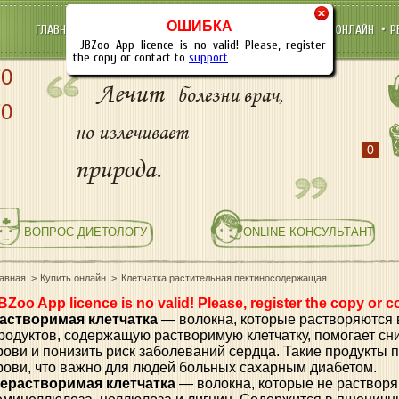
×
ОШИБКА
ГЛАВНАЯ
НОВОСТИ
ОПТОВЫМ ПОКУПАТЕЛЯМ
КУПИТЬ ОНЛАЙН
Р
JBZoo App licence is no valid! Please, register
the copy or contact to
support
70
Лечит
болезни врач,
70
но излечивает
0
природа.
ВОПРОС ДИЕТОЛОГУ
ONLINE КОНСУЛЬТАНТ
лавная
Купить онлайн
Клетчатка растительная пектиносодержащая
BZoo App licence is no valid! Please, register the copy or c
астворимая клетчатка
— волокна, которые растворяются 
родуктов, содержащую растворимую клетчатку, помогает сн
рови и понизить риск заболеваний сердца. Такие продукты 
рови, что важно для людей больных сахарным диабетом.
ерастворимая клетчатка
— волокна, которые не растворя