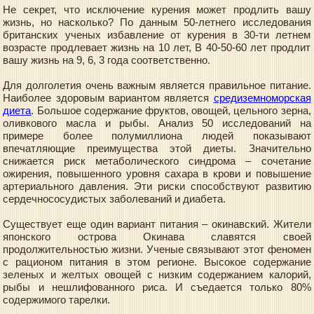
Не секрет, что исключение курения может продлить вашу
жизнь, но насколько? По данным 50-летнего исследования
британских ученых избавление от курения в 30-ти летнем
возрасте продлевает жизнь на 10 лет, В 40-50-60 лет продлит
вашу жизнь на 9, 6, 3 года соответственно.
Для долголетия очень важным является правильное питание.
Наиболее здоровым вариантом является
средиземноморская
диета
. Большое содержание фруктов, овощей, цельного зерна,
оливкового масла и рыбы. Анализ 50 исследований на
примере более полумиллиона людей показывают
впечатляющие преимущества этой диеты. Значительно
снижается риск метаболического синдрома – сочетание
ожирения, повышенного уровня сахара в крови и повышение
артериального давления. Эти риски способствуют развитию
сердечнососудистых заболеваний и диабета.
Существует еще один вариант питания – окинавский. Жители
японского острова Окинава славятся своей
продолжительностью жизни. Ученые связывают этот феномен
с рационом питания в этом регионе. Высокое содержание
зеленых и желтых овощей с низким содержанием калорий,
рыбы и нешлифованного риса. И съедается только 80%
содержимого тарелки.