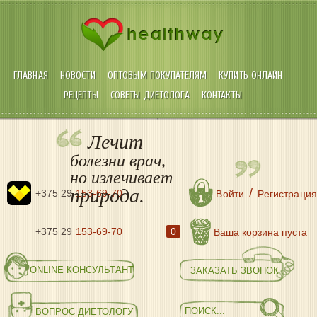
ГЛАВНАЯ
НОВОСТИ
ОПТОВЫМ ПОКУПАТЕЛЯМ
КУПИТЬ ОНЛАЙН
РЕЦЕПТЫ
СОВЕТЫ ДИЕТОЛОГА
КОНТАКТЫ
Лечит
болезни врач,
но излечивает
природа.
/
+375 29
153-69-70
Войти
Регистрация
+375 29
153-69-70
0
Ваша корзина пуста
ONLINE КОНСУЛЬТАНТ
ЗАКАЗАТЬ ЗВОНОК
ВОПРОС ДИЕТОЛОГУ