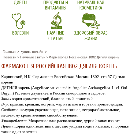
ДИЕТЫ
ПРОДУКТЫ И
НАТУРАЛЬНАЯ
ВИТАМИНЫ
КОСМЕТИКА
БОЛЕЗНИ
НАУЧНЫЕ
ЗДОРОВЫЙ ОБРАЗ
СТАТЬИ
ЖИЗНИ
Главная
Купить онлайн
Новости
>
Научные статьи
>
Фармакопея Российская 1802 Дягиля корень
ФАРМАКОПЕЯ РОССИЙСКАЯ 1802 ДЯГИЛЯ КОРЕНЬ
Карпинский, Н.К. Фармакопея Российская. Москва, 1802. стр.57 Дягиля
корень
ДЯГИЛЯ корень (Angelicae sativae radix. Angelica Archangelica. L. cl. Ord.
Digyn.) Растение двулетнее, в России самородное и садовое.
Запах
корня ароматический, благовонный, приятный.
Вкус
пряный, крепкий, острый, жар на языке и гортани производящий.
Свойство
желудок укрепляющее, потогонное, ветроразбивательное,
месячному кровотечению способствующее.
Употребление
. Мокротное влаг расположение, дурной запах изо рта.
Приём
. Корня один золотник с шестью унцами воды в наливке, в порошке
также один золотник.