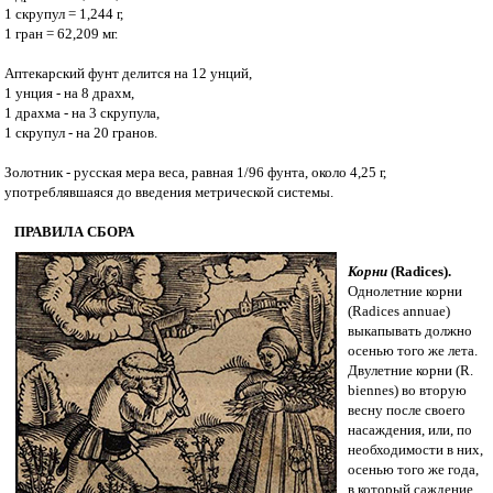
1 скрупул = 1,244 г,
1 гран = 62,209 мг.
Аптекарский фунт делится на 12 унций,
1 унция - на 8 драхм,
1 драхма - на 3 скрупула,
1 скрупул - на 20 гранов.
Золотник - русская мера веса, равная 1/96 фунта, около 4,25 г,
употреблявшаяся до введения метрической системы.
ПРАВИЛА СБОРА
Корни
(Radices).
Однолетние корни
(Radices annuae)
выкапывать должно
осенью того же лета.
Двулетние корни (R.
biennes) во вторую
весну после своего
насаждения, или, по
необходимости в них,
осенью того же года,
в который саждение