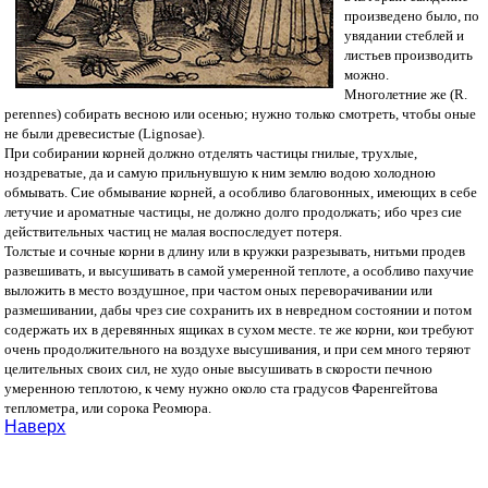
произведено было, по
увядании стеблей и
листьев производить
можно.
Многолетние же (R.
perennes) собирать весною или осенью; нужно только смотреть, чтобы оные
не были древесистые (Lignosae).
При собирании корней должно отделять частицы гнилые, трухлые,
ноздреватые, да и самую прильнувшую к ним землю водою холодною
обмывать. Сие обмывание корней, а особливо благовонных, имеющих в себе
летучие и ароматные частицы, не должно долго продолжать; ибо чрез сие
действительных частиц не малая воспоследует потеря.
Толстые и сочные корни в длину или в кружки разрезывать, нитьми продев
развешивать, и высушивать в самой умеренной теплоте, а особливо пахучие
выложить в место воздушное, при частом оных переворачивании или
размешивании, дабы чрез сие сохранить их в невредном состоянии и потом
содержать их в деревянных ящиках в сухом месте. те же корни, кои требуют
очень продолжительного на воздухе высушивания, и при сем много теряют
целительных своих сил, не худо оные высушивать в скорости печною
умеренною теплотою, к чему нужно около ста градусов Фаренгейтова
теплометра, или сорока Реомюра.
Наверх