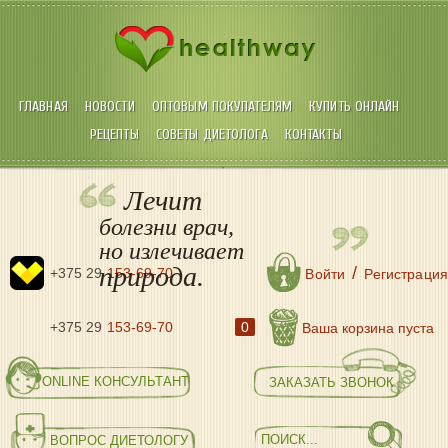
ГЛАВНАЯ
НОВОСТИ
ОПТОВЫМ ПОКУПАТЕЛЯМ
КУПИТЬ ОНЛАЙН
РЕЦЕПТЫ
СОВЕТЫ ДИЕТОЛОГА
КОНТАКТЫ
Лечит
болезни врач,
но излечивает
природа.
/
+375 29
153-69-70
Войти
Регистрация
+375 29
153-69-70
0
Ваша корзина пуста
ONLINE КОНСУЛЬТАНТ
ЗАКАЗАТЬ ЗВОНОК
ВОПРОС ДИЕТОЛОГУ