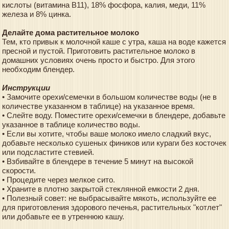
кислоты (витамина В11), 18% фосфора, калия, меди, 11%
железа и 8% цинка.
Делайте дома растительное молоко
Тем, кто привык к молочной каше с утра, каша на воде кажется
пресной и пустой. Приготовить растительное молоко в
домашних условиях очень просто и быстро. Для этого
необходим блендер.
Инструкции
• Замочите орехи/семечки в большом количестве воды (не в
количестве указанном в таблице) на указанное время.
• Слейте воду. Поместите орехи/семечки в блендере, добавьте
указанное в таблице количество воды.
• Если вы хотите, чтобы ваше молоко имело сладкий вкус,
добавьте несколько сушеных фиников или кураги без косточек
или подсластите стевией.
• Взбивайте в блендере в течение 5 минут на высокой
скорости.
• Процедите через мелкое сито.
• Храните в плотно закрытой стеклянной емкости 2 дня.
• Полезный совет: не выбрасывайте мякоть, используйте ее
для приготовления здорового печенья, растительных "котлет"
или добавьте ее в утреннюю кашу.