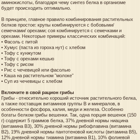
аминокислоты, благодаря чему синтез белка в организме
будет происходить оптимально.
В принципе, главное правило комбинирования растительных
белков простое: крупы комбинируются с бобовыми/
семечками/ орехами; соя комбинируется с семечками и
орехами. Некоторые примеры классических комбинаций:
• Фасоль с питой
• Хумус (паста из гороха нут) с хлебом
• Тофу с кунжутом
• Тофу с орехами кешью
• Тофу с рисом
• Рис с чечевицей или фасолью
• Каша на растительном "молоке"
• Суп из чечевицы с хлебом
Включите в свой рацион грибы
Грибы - относительно хороший источник растительного белка,
а также поставщик витаминов группы В и минералов, в
особенности фосфора, калия, меди и железа. Особенно
богаты белком грибы вешенки. Так, одна порция вешенок (150
г) содержит 5 граммов белка, 37% дневной нормы ниацина
(витамина В3), 30% дневной нормы рибофлавина (витамина
В2), 19% дневной нормы пантотеновой кислоты (витамина В5),
12% дневной нормы тиамина (витамина В1), 10% фолиевой