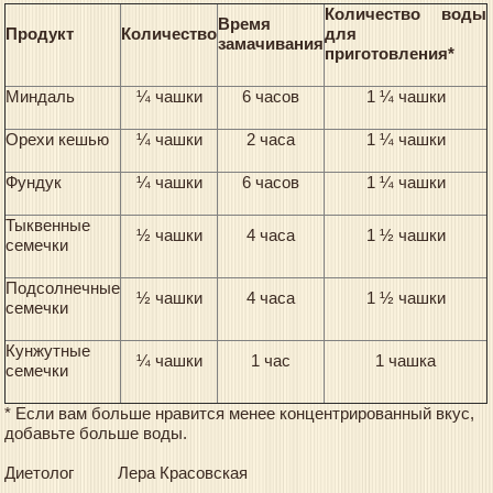
Количество воды
Время
Продукт
Количество
для
замачивания
приготовления*
Миндаль
¼ чашки
6 часов
1 ¼ чашки
Орехи кешью
¼ чашки
2 часа
1 ¼ чашки
Фундук
¼ чашки
6 часов
1 ¼ чашки
Тыквенные
½ чашки
4 часа
1 ½ чашки
семечки
Подсолнечные
½ чашки
4 часа
1 ½ чашки
семечки
Кунжутные
¼ чашки
1 час
1 чашка
семечки
* Если вам больше нравится менее концентрированный вкус,
добавьте больше воды.
Диетолог Лера Красовская