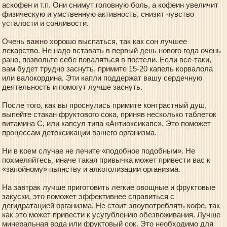
аскофен и т.п. Они снимут головную боль, а кофеин увеличит
физическую и умственную активность, снизит чувство
усталости и сонливости.
Очень важно хорошо выспаться, так как сон лучшее
лекарство. Не надо вставать в первый день нового года очень
рано, позвольте себе поваляться в постели. Если все-таки,
вам будет трудно заснуть, примите 15-20 капель корвалола
или валокордина. Эти капли поддержат вашу сердечную
деятельность и помогут лучше заснуть.
После того, как вы проснулись примите контрастный душ,
выпейте стакан фруктового сока, приняв несколько таблеток
витамина С, или капсул типа «Антиоксикапс». Это поможет
процессам детоксикации вашего организма.
Ни в коем случае не лечите «подобное подобным». Не
похмеляйтесь, иначе такая привычка может привести вас к
«запойному» пьянству и алкоголизации организма.
На завтрак лучше приготовить легкие овощные и фруктовые
закуски, это поможет эффективнее справиться с
дегидратацией организма. Не стоит злоупотреблять кофе, так
как это может привести к усугублению обезвоживания. Лучше
минеральная вода или фруктовый сок. Это необходимо для