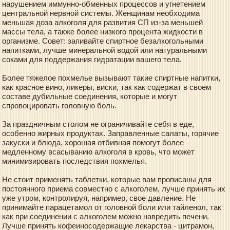
нарушением иммунно-обменных процессов и угнетением
центральной нервной системы. Женщинам необходима
меньшая доза алкоголя для развития СП из-за меньшей
массы тела, а также более низкого процента жидкости в
организме. Совет: запивайте спиртное безалкогольными
напитками, лучше минеральной водой или натуральными
соками для поддержания гидратации вашего тела.
Более тяжелое похмелье вызывают такие спиртные напитки,
как красное вино, ликеры, виски, так как содержат в своем
составе дубильные соединения, которые и могут
спровоцировать головную боль.
За праздничным столом не ограничивайте себя в еде,
особенно жирных продуктах. Заправленные салаты, горячие
закуски и блюда, хорошая отбивная помогут более
медленному всасыванию алкоголя в кровь, что может
минимизировать последствия похмелья.
Не стоит применять таблетки, которые вам прописаны для
постоянного приема совместно с алкоголем, лучше принять их
уже утром, контролируя, например, свое давление. Не
принимайте парацетамол от головной боли или тайленол, так
как при соединении с алкоголем можно навредить печени.
Лучше принять кофеиносодержащие лекарства - цитрамон,