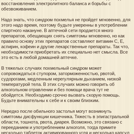
восстановления электролитного баланса и борьбы с
обезвоживанием.
Надо знать, что синдром похмелья не пройдет мгновенно, для
этого надо время, поэтому будьте умеренны в употреблении
спиртного накануне. В аптечной сети продается много
препаратов, обещающих снять симптомы мгновенно, но как
правило основу этих препаратов составляют витамин С, Е,
аспирин, кофеин и другие лекарственные препараты. Так что,
необходимости приобретать их специально нет смысла. Все
это есть в любой домашней аптечке.
В тяжелых случаях похмельный синдром может
сопровождаться ступором, заторможенностью, рвотой,
судорогами, медленным нерегулярным дыханием, низкой
температурой тела. В этих случаях можно говорить об
алкогольном отравлении и без помощи врача тут не
обойдется. Необходимо срочно вызвать скорую помощь.
Будьте внимательны к себе и к своим близким.
Нередко после обильного застолья могут возникнуть
симптомы дисфункции кишечника. Тяжесть в эпигастральной
области, тошнота, рвота, диарея. Возможно, это связано с
перееданием и употреблением алкоголя, тогда примите
несколько таблеток активированного угля и несколько капсул