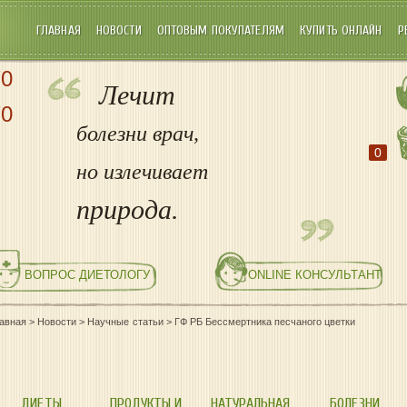
ГЛАВНАЯ
НОВОСТИ
ОПТОВЫМ ПОКУПАТЕЛЯМ
КУПИТЬ ОНЛАЙН
Р
70
Лечит
70
болезни врач,
0
но излечивает
природа.
ВОПРОС ДИЕТОЛОГУ
ONLINE КОНСУЛЬТАНТ
лавная
>
Новости
>
Научные статьи
>
ГФ РБ Бессмертника песчаного цветки
ДИЕТЫ
ПРОДУКТЫ И
НАТУРАЛЬНАЯ
БОЛЕЗНИ