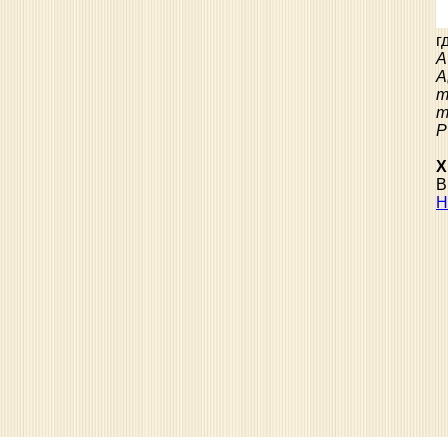
г
А
А
Р
Х
В
Н