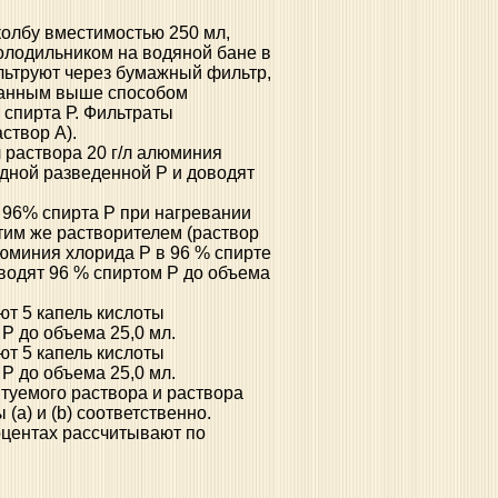
колбу вместимостью 250 мл,
олодильником на водяной бане в
льтруют через бумажный фильтр,
занным выше способом
 спирта Р. Фильтраты
створ А).
 раствора 20 г/л алюминия
одной разведенной Р и доводят
л 96% спирта Р при нагревании
тим же растворителем (раствор
алюминия хлорида Р в 96 % спирте
оводят 96 % спиртом Р до объема
ют 5 капель кислоты
Р до объема 25,0 мл.
ют 5 капель кислоты
Р до объема 25,0 мл.
ытуемого раствора и раствора
а) и (b) соответственно.
оцентах рассчитывают по