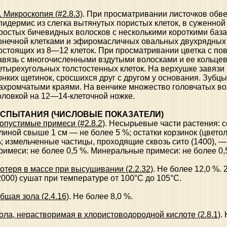
. Микроскопия (#2.8.3)
. При просматривании листочков обве
пидермис из слегка вытянутых пористых клеток, в суженно
ростых бичевидных волосков с несколькими короткими баз
онечной клетками и эфиромасличных овальных двухрядных
остоящих из 8—12 клеток. При просматривании цветка с по
авязь с многочисленными вздутыми волосками и ее кольцев
етырехугольных толстостенных клеток. На верхушке завязи 
онких щетинок, сросшихся друг с другом у основания. Зубц
ахромчатыми краями. На венчике множество головчатых во
оловкой на 12—14-клеточной ножке.
СПЫТАНИЯ (ЧИСЛОВЫЕ ПОКАЗАТЕЛИ)
опустимые примеси (#2.8.2)
. Несырьевые части растения: с
линой свыше 1 см — не более 5 %; остатки корзинок (цвето
; измельченные частицы, проходящие сквозь сито (1400), —
римеси: не более 0,5 %. Минеральные примеси: не более 0,
отеря в массе при высушивании (2.2.32)
. Не более 12,0 %. 
2000) сушат при температуре от 100°С до 105°С.
бщая зола (2.4.16)
. Не более 8,0 %.
ола, нерастворимая в хлористоводородной кислоте (2.8.1)
.