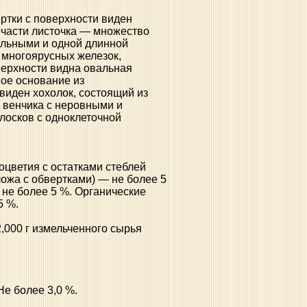
ртки с поверхности виден
й части листочка — множество
альными и одной длинной
 многоярусных железок,
верхности видна овальная
ое основание из
виден хохолок, состоящий из
ы венчика с неровными и
лосков с одноклеточной
оцветия с остатками стеблей
ложа с обвертками) — не более 5
 не более 5 %. Органические
5 %.
2,000 г измельченного сырья
 Не более 3,0 %.