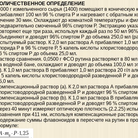
ОЛИЧЕСТВЕННОЕ ОПРЕДЕЛЕНИЕ
,000 г измельченного сырья (1400) помещают в коническую 
рибавляют 100 мл 96 % спирта Р и нагревают с обратным х
ечение 30 мин. Охлаждают до комнатной температуры и фи
редварительно смоченный 96% спиртом Р. Экстракцию ука
овторяют еще три раза, используя каждый раз по 50 мл 96%
бъединяют и доводят 96% спиртом Р до объема 250,0 мл (ра
спытуемый раствор. К 2,0 мл раствора А прибавляют 1,0 мл
лорида Р в 96 % спирте Р, 5 капель кислоты хлористоводор
6 % спиртом Р до объема 25,0 мл.
аствор сравнения. 0,0500 г ФСО рутина растворяют в 80 м
а водяной бане, охлаждают и доводят до объема 100,0 мл э
). К 1,0 мл раствора В прибавляют 1,0 мл раствора 20 г/л 
, 5 капель кислоты хлористоводородной разведенной Р и д
5,0 мл.
омпенсационный раствор (а). К 2,0 мл раствора А прибавля
лористоводородной разведенной Р и доводят 96 % спиртом 
омпенсационный раствор (b). К 1,0 мл раствора В прибавля
лористоводородной разведенной Р и доводят 96 % спиртом 
ерез 40 минут измеряют оптическую плотность (2.2.25) исп
равнения при 411 нм, используя компенсационные растворы (
одержание суммы флавоноидов в пересчете на рутин в пр
ормуле: