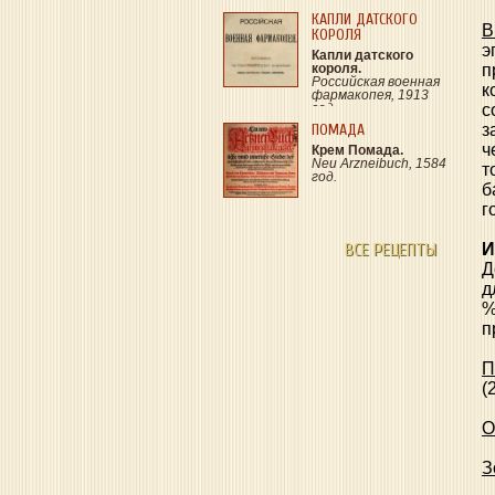
КАПЛИ ДАТСКОГО
B
КОРОЛЯ
э
Капли датского
короля.
п
Российская военная
к
фармакопея, 1913
год.
с
ПОМАДА
з
ч
Крем Помада.
Neu Arzneibuch, 1584
т
год.
б
г
ВСЕ РЕЦЕПТЫ
И
Д
д
%
п
П
(
О
З