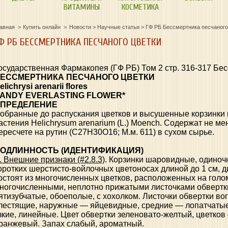
ВИТАМИНЫ
КОСМЕТИКА
лавная
Купить онлайн
Новости
>
Научные статьи
>
ГФ РБ Бессмертника песчаного
Ф РБ БЕССМЕРТНИКА ПЕСЧАНОГО ЦВЕТКИ
осударственная Фармакопея (ГФ РБ) Том 2 стр. 316-317 Бес
ЕССМЕРТНИКА ПЕСЧАНОГО ЦВЕТКИ
elichrysi arenarii flores
ANDY EVERLASTING FLOWER*
ПРЕДЕЛЕНИЕ
обранные до распускания цветков и высушенные корзинки 
астения Helichrysum arenarium (L.) Moench. Содержат не м
ересчете на рутин (С27Н30О16; М.м. 611) в сухом сырье.
ОДЛИННОСТЬ (ИДЕНТИФИКАЦИЯ)
. Внешние признаки (#2.8.3)
. Корзинки шаровидные, одиноч
оротких шерстисто-войлочных цветоносах длиной до 1 см, д
остоят из многочисленных цветков, расположенных на гол
ногочисленными, неплотно прижатыми листочками обвертки
ятизубчатые, обоеполые, с хохолком. Листочки обвертки вог
лестящие, наружные — яйцевидные, средние — лопатчатые
зкие, линейные. Цвет обвертки зеленовато-желтый, цветко
ранжевый. Запах слабый, ароматный.