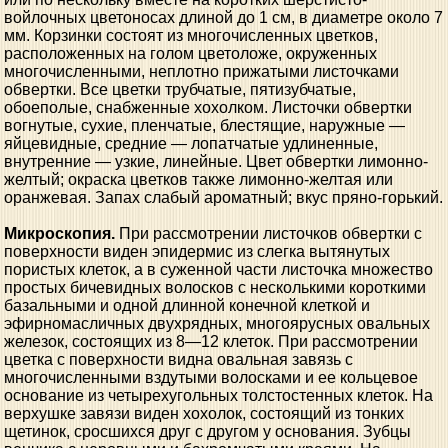
войлочных цветоносах длиной до 1 см, в диаметре около 7
мм. Корзинки состоят из многочисленных цветков,
расположенных на голом цветоложе, окруженных
многочисленными, неплотно прижатыми листочками
обвертки. Все цветки трубчатые, пятизубчатые,
обоеполые, снабженные хохолком. Листочки обвертки
вогнутые, сухие, пленчатые, блестящие, наружные —
яйцевидные, средние — лопатчатые удлиненные,
внутренние — узкие, линейные. Цвет обвертки лимонно-
желтый; окраска цветков также лимонно-желтая или
оранжевая. Запах слабый ароматный; вкус пряно-горький.
Микроскопия.
При рассмотрении листочков обвертки с
поверхности виден эпидермис из слегка вытянутых
пористых клеток, а в суженной части листочка множество
простых бичевидных волосков с несколькими короткими
базальными и одной длинной конечной клеткой и
эфирномасличных двухрядных, многоярусных овальных
железок, состоящих из 8—12 клеток. При рассмотрении
цветка с поверхности видна овальная завязь с
многочисленными вздутыми волосками и ее кольцевое
основание из четырехугольных толстостенных клеток. На
верхушке завязи виден хохолок, состоящий из тонких
щетинок, сросшихся друг с другом у основания. Зубцы