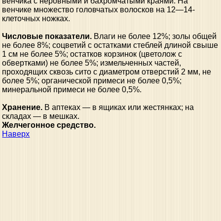
венчика с неровными и бахромчатыми краями. На
венчике множество головчатых волосков на 12—14-
клеточных ножках.
Числовые показатели.
Влаги не более 12%; золы общей
не более 8%; соцветий с остатками стеблей длиной свыше
1 см не более 5%; остатков корзинок (цветолож с
обвертками) не более 5%; измельченных частей,
проходящих сквозь сито с диаметром отверстий 2 мм, не
более 5%; органической примеси не более 0,5%;
минеральной примеси не более 0,5%.
Хранение.
В аптеках — в ящиках или жестянках; на
складах — в мешках.
Желчегонное средство.
Наверх