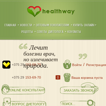
ГЛАВНАЯ
НОВОСТИ
ОПТОВЫМ ПОКУПАТЕЛЯМ
КУПИТЬ ОНЛАЙН
РЕЦЕПТЫ
СОВЕТЫ ДИЕТОЛОГА
КОНТАКТЫ
Лечит
болезни врач,
но излечивает
природа.
/
+375 29
153-69-70
Войти
Регистрация
+375 29
153-69-70
0
Ваша корзина пуста
ONLINE КОНСУЛЬТАНТ
ЗАКАЗАТЬ ЗВОНОК
ВОПРОС ДИЕТОЛОГУ