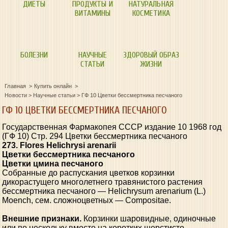
ДИЕТЫ
ПРОДУКТЫ И
НАТУРАЛЬНАЯ
ВИТАМИНЫ
КОСМЕТИКА
БОЛЕЗНИ
НАУЧНЫЕ
ЗДОРОВЫЙ ОБРАЗ
СТАТЬИ
ЖИЗНИ
Главная
Купить онлайн
Новости
>
Научные статьи
>
ГФ 10 Цветки бессмертника песчаного
ГФ 10 ЦВЕТКИ БЕССМЕРТНИКА ПЕСЧАНОГО
Государственная Фармакопея СССР издание 10 1968 год
(ГФ 10) Стр. 294 Цветки бессмертника песчаного
273. Flores Helichrysi arenarii
Цветки бессмертника песчаного
Цветки цмина песчаного
Собранные до распускания цветков корзинки
дикорастущего многолетнего травянистого растения
бессмертника песчаного — Helichrysum arenarium (L.)
Moench, сем. сложноцветных — Compositae.
Внешние признаки.
Корзинки шаровидные, одиночные
или по нескольку вместе на коротких шерстисто-