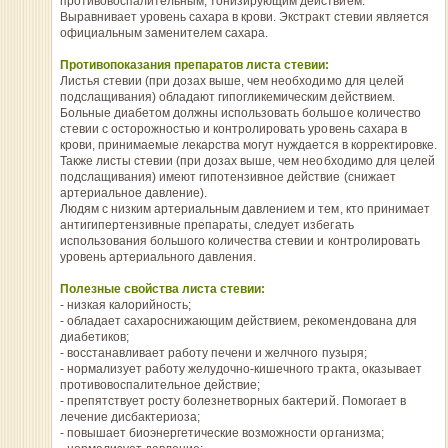
противовоспалительным, тонизирующим действием.
Выравнивает уровень сахара в крови. Экстракт стевии является
официальным заменителем сахара.
Противопоказания препаратов листа стевии:
Листья стевии (при дозах выше, чем необходимо для целей
подслащивания) обладают гипогликемическим действием.
Больные диабетом должны использовать большое количество
стевии с осторожностью и контролировать уровень сахара в
крови, принимаемые лекарства могут нуждается в корректировке.
Также листы стевии (при дозах выше, чем необходимо для целей
подслащивания) имеют гипотензивное действие (снижает
артериальное давление).
Людям с низким артериальным давлением и тем, кто принимает
антигипертензивные препараты, следует избегать
использования большого количества стевии и контролировать
уровень артериального давления.
Полезные свойства листа стевии:
- низкая калорийность;
- обладает сахароснижающим действием, рекомендована для
диабетиков;
- восстанавливает работу печени и желчного пузыря;
- нормализует работу желудочно-кишечного тракта, оказывает
противовоспалительное действие;
- препятствует росту болезнетворных бактерий. Помогает в
лечение дисбактериоза;
- повышает биоэнергетические возможности организма;