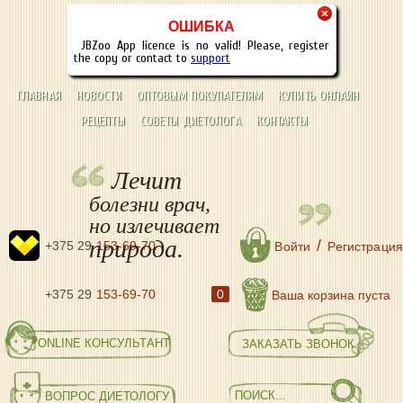
×
ОШИБКА
JBZoo App licence is no valid! Please, register
the copy or contact to
support
ГЛАВНАЯ
НОВОСТИ
ОПТОВЫМ ПОКУПАТЕЛЯМ
КУПИТЬ ОНЛАЙН
РЕЦЕПТЫ
СОВЕТЫ ДИЕТОЛОГА
КОНТАКТЫ
Лечит
болезни врач,
но излечивает
природа.
/
+375 29
153-69-70
Войти
Регистрация
+375 29
153-69-70
0
Ваша корзина пуста
ONLINE КОНСУЛЬТАНТ
ЗАКАЗАТЬ ЗВОНОК
ВОПРОС ДИЕТОЛОГУ