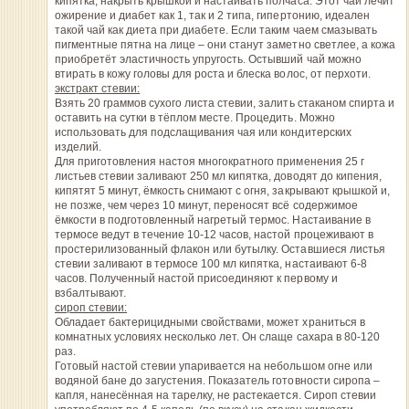
кипятка, накрыть крышкой и настаивать полчаса. Этот чай лечит
ожирение и диабет как 1, так и 2 типа, гипертонию, идеален
такой чай как диета при диабете. Если таким чаем смазывать
пигментные пятна на лице – они станут заметно светлее, а кожа
приобретёт эластичность упругость. Остывший чай можно
втирать в кожу головы для роста и блеска волос, от перхоти.
экстракт стевии:
Взять 20 граммов сухого листа стевии, залить стаканом спирта и
оставить на сутки в тёплом месте. Процедить. Можно
использовать для подслащивания чая или кондитерских
изделий.
Для приготовления настоя многократного применения 25 г
листьев стевии заливают 250 мл кипятка, доводят до кипения,
кипятят 5 минут, ёмкость снимают с огня, закрывают крышкой и,
не позже, чем через 10 минут, переносят всё содержимое
ёмкости в подготовленный нагретый термос. Настаивание в
термосе ведут в течение 10-12 часов, настой процеживают в
простерилизованный флакон или бутылку. Оставшиеся листья
стевии заливают в термосе 100 мл кипятка, настаивают 6-8
часов. Полученный настой присоединяют к первому и
взбалтывают.
сироп стевии:
Обладает бактерицидными свойствами, может храниться в
комнатных условиях несколько лет. Он слаще сахара в 80-120
раз.
Готовый настой стевии упаривается на небольшом огне или
водяной бане до загустения. Показатель готовности сиропа –
капля, нанесённая на тарелку, не растекается. Сироп стевии