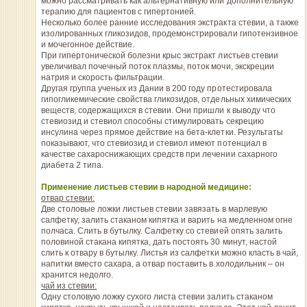
можно рассматривать как альтернативную или дополнительную
терапию для пациентов с гипертонией.
Несколько более ранние исследования экстракта стевии, а также
изолированных гликозидов, продемонстрировали гипотензивное
и мочегонное действие.
При гипертонической болезни крыс экстракт листьев стевии
увеличивал почечный поток плазмы, поток мочи, экскреции
натрия и скорость фильтрации.
Другая группа ученых из Дании в 200 году протестировала
гипогликемические свойства гликозидов, отдельных химических
веществ, содержащихся в стевии. Они пришли к выводу что
стевиозид и стевиол способны стимулировать секрецию
инсулина через прямое действие на бета-клетки. Результаты
показывают, что стевиозид и стевиол имеют потенциал в
качестве сахароснижающих средств при лечении сахарного
диабета 2 типа.
Применение листьев стевии в народной медицине:
отвар стевии:
Две столовые ложки листьев стевии завязать в марлевую
салфетку, залить стаканом кипятка и варить на медленном огне
полчаса. Слить в бутылку. Салфетку со стевией опять залить
половиной стакана кипятка, дать постоять 30 минут, настой
слить к отвару в бутылку. Листья из салфетки можно класть в чай,
напитки вместо сахара, а отвар поставить в холодильник – он
хранится недолго.
чай из стевии:
Одну столовую ложку сухого листа стевии залить стаканом