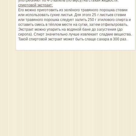
употребляют по 4-5 капель (по вкусу) на стакан жидкости.
спиртовой экстракт:
Его можно приготовить из зелёного травяного порошка стевии
или использовать сухие листья. Для этого 25 г листьев стевии
или травяного порошка следует залить 250 г этилового спирта и
оставить смесь в тёплом месте на сутки, затем отфильтровать.
Экстракт можно упарить на водяной бане до загустения (до
сиропа). Спирт значительно лучше извлекает сладкие вещества.
Такой спиртовой экстракт может быть слаще сахара в 300 раз.