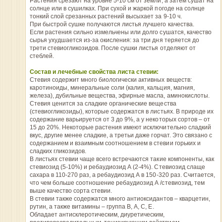
Растения срезают на уровне 5-10 см от земли, а затем сушат на
солнце или в сушилках. При сухой и жаркой погоде на солнце
тонкий слой срезанных растений высыхает за 9-10 ч.
При быстрой сушке получаются листья лучшего качества.
Если растения сильно измельчены или долго сушатся, качество
сырья ухудшается из-за окисления: за три дня теряется до
трети стевиогликозидов. После сушки листья отделяют от
стеблей.
Состав и лечебные свойства листа стевии:
Стевия содержит много биологически активных веществ:
каротиноиды, минеральные соли (калия, кальция, магния,
железа), дубильные вещества, эфирные масла, аминокислоты.
Стевия ценится за сладкие органические вещества
(стевиогликозиды), которые содержатся в листьях. В природе их
содержание варьируется от 3 до 9%, а у некоторых сортов – от
15 до 20%. Некоторые растения имеют исключительно сладкий
вкус, другие менее сладкие, а третьи даже горчат. Это связано с
содержанием и взаимным соотношением в стевии горьких и
сладких гликозидов.
В листьях стевии чаще всего встречаются такие компоненты, как
стевиозид (5-10%) и ребаудиозид А (2-4%). Стевиозид слаще
сахара в 110-270 раз, а ребаудиозид А в 150-320 раз. Считается,
что чем больше соотношение ребаудиозид А /стевиозид, тем
выше качество сорта стевии.
В стевии также содержатся много антиоксидантов – кварцетин,
рутин, а также витамины – группа В, А, С, Е.
Обладает антисклеротическим, диуретическим,