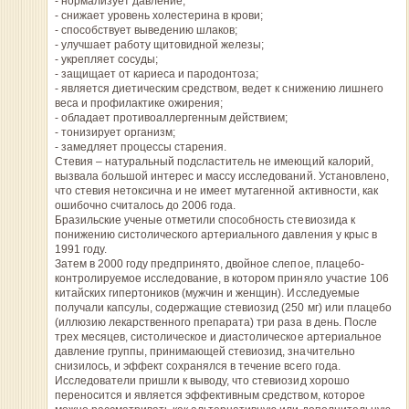
- нормализует давление;
- снижает уровень холестерина в крови;
- способствует выведению шлаков;
- улучшает работу щитовидной железы;
- укрепляет сосуды;
- защищает от кариеса и пародонтоза;
- является диетическим средством, ведет к снижению лишнего
веса и профилактике ожирения;
- обладает противоаллергенным действием;
- тонизирует организм;
- замедляет процессы старения.
Стевия – натуральный подсластитель не имеющий калорий,
вызвала большой интерес и массу исследований. Установлено,
что стевия нетоксична и не имеет мутагенной активности, как
ошибочно считалось до 2006 года.
Бразильские ученые отметили способность стевиозида к
понижению систолического артериального давления у крыс в
1991 году.
Затем в 2000 году предпринято, двойное слепое, плацебо-
контролируемое исследование, в котором приняло участие 106
китайских гипертоников (мужчин и женщин). Исследуемые
получали капсулы, содержащие стевиозид (250 мг) или плацебо
(иллюзию лекарственного препарата) три раза в день. После
трех месяцев, систолическое и диастолическое артериальное
давление группы, принимающей стевиозид, значительно
снизилось, и эффект сохранялся в течение всего года.
Исследователи пришли к выводу, что стевиозид хорошо
переносится и является эффективным средством, которое