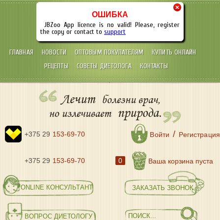
×
ОШИБКА
JBZoo App licence is no valid! Please, register
the copy or contact to
support
ГЛАВНАЯ
НОВОСТИ
ОПТОВЫМ ПОКУПАТЕЛЯМ
КУПИТЬ ОНЛАЙН
РЕЦЕПТЫ
СОВЕТЫ ДИЕТОЛОГА
КОНТАКТЫ
Лечит
болезни врач,
природа.
но излечивает
/
+375 29
153-69-70
Войти
Регистрация
+375 29
153-69-70
0
Ваша корзина пуста
ONLINE КОНСУЛЬТАНТ
ЗАКАЗАТЬ ЗВОНОК
ВОПРОС ДИЕТОЛОГУ