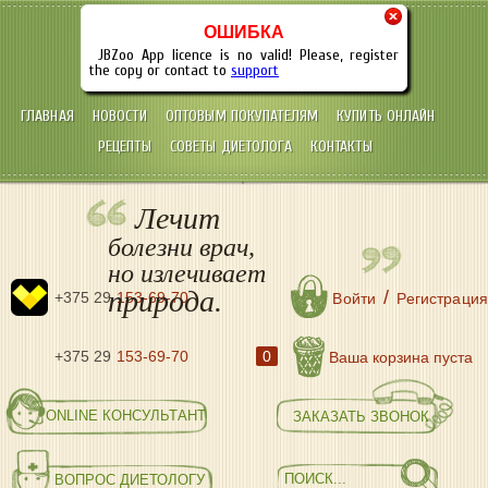
×
ОШИБКА
JBZoo App licence is no valid! Please, register
the copy or contact to
support
ГЛАВНАЯ
НОВОСТИ
ОПТОВЫМ ПОКУПАТЕЛЯМ
КУПИТЬ ОНЛАЙН
РЕЦЕПТЫ
СОВЕТЫ ДИЕТОЛОГА
КОНТАКТЫ
Лечит
болезни врач,
но излечивает
природа.
/
+375 29
153-69-70
Войти
Регистрация
+375 29
153-69-70
0
Ваша корзина пуста
ONLINE КОНСУЛЬТАНТ
ЗАКАЗАТЬ ЗВОНОК
ВОПРОС ДИЕТОЛОГУ