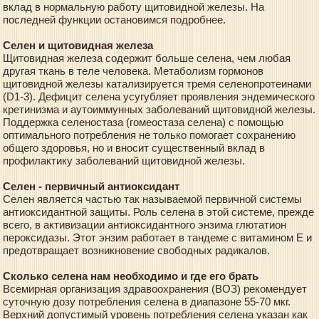
вклад в нормальную работу щитовидной железы. На
последней функции остановимся подробнее.
Селен и щитовидная железа
Щитовидная железа содержит больше селена, чем любая
другая ткань в теле человека. Метаболизм гормонов
щитовидной железы катализируется тремя селенопротеинами
(D1-3). Дефицит селена усугубляет проявления эндемического
кретинизма и аутоиммунных заболеваний щитовидной железы.
Поддержка селеностаза (гомеостаза селена) с помощью
оптимального потребления не только помогает сохранению
общего здоровья, но и вносит существенный вклад в
профилактику заболеваний щитовидной железы.
Селен - первичный антиоксидант
Селен является частью так называемой первичной системы
антиоксидантной защиты. Роль селена в этой системе, прежде
всего, в активизации антиоксидантного энзима глютатион
пероксидазы. Этот энзим работает в тандеме с витамином Е и
предотвращает возникновение свободных радикалов.
Сколько селена нам необходимо и где его брать
Всемирная организация здравоохранения (ВОЗ) рекомендует
суточную дозу потребления селена в диапазоне 55-70 мкг.
Верхний допустимый уровень потребления селена указан как