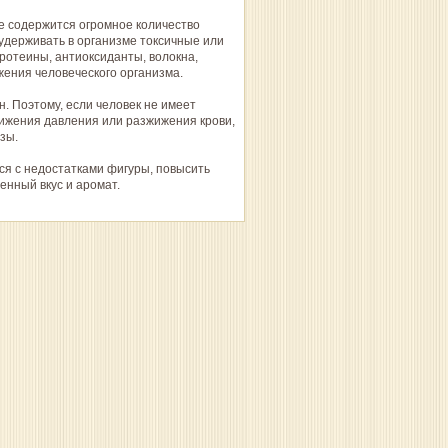
бе содержится огромное количество
 удерживать в организме токсичные или
ротеины, антиоксиданты, волокна,
жения человеческого организма.
н. Поэтому, если человек не имеет
нижения давления или разжижения крови,
зы.
ся с недостатками фигуры, повысить
енный вкус и аромат.