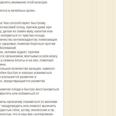
делять внимание этой культуре.
ются в лечебных целях.
на Чиа способствуют быстрому,
гочасовой голод, причем даже при
, делая из семян муку, напитки или
избавиться от чувства голода.
ичество антиоксидантов, помогающих
о здоровья, помогая бороться против
аболеваний.
а, человек худеет, причем
ся организмом, впитывая в себя влагу,
а семена богаты и на них, помогают
ины.
ольшое количество кальция, намного
собен быстро и хорошо усваиваться
в улучшается развитие и
е, предотвращается развитие
азвитие плода и быстро восстановиться
вратить или избавиться от
мочь организму справиться со многими
ут предупредить или помогут вылечить
дистые сбои, астму, эпилепсию и пр.
остью, что в наш век «аллергиков»