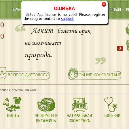
×
ОШИБКА
ГЛАВНАЯ
НОВОСТИ
ОПТОВЫМ ПОКУПАТЕЛЯМ
КУПИТЬ ОНЛАЙН
Р
JBZoo App licence is no valid! Please, register
the copy or contact to
support
70
Лечит
болезни врач,
70
но излечивает
0
природа.
ВОПРОС ДИЕТОЛОГУ
ONLINE КОНСУЛЬТАНТ
лавная
>
семена чиа 1/500
ДИЕТЫ
ПРОДУКТЫ И
НАТУРАЛЬНАЯ
БОЛЕЗНИ
ВИТАМИНЫ
КОСМЕТИКА