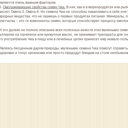
является очень важным фактором.
6.
Омолаживающие свойства семян Чиа.
В них, как и в морепродуктах или ры
кислот Омега-3, Омега-6. Но семена Чиа не способны накапливать в себе или
вредные вещества, что не скажешь о первых продуктах питания. Минералы, п
клетчатка – это те компоненты семян, которые способствуют процессу омоло
И это далеко не полное описание всех полезных качеств этих маленьких семя
аллергии на горчичное или кунжутное масло, не принимает препараты для с
то употребление Чиа в пищу или в лечебных целях принесет ему немало поль
Являясь бесценным даром природы, маленькие семена Чиа помогут справить
здоровье и тонус организма или просто придадут блюдам на столе необыкнов