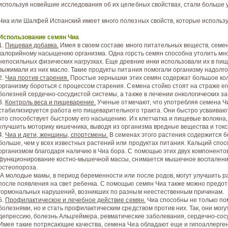
используя новейшие исследования об их целебных свойствах, стали больше у
Чиа или Шалфей Испанский имеет много полезных свойств, которые использу
Использование семян Чиа
1.
Пищевая добавка.
Имея в своем составе много питательных веществ, семе
калорийному насыщению организма. Одна горсть семян способна утолить мно
непосильных физических нагрузках. Еще древние инки использовали их в пищу
выжимали из них масло. Такие продукты питания помогали организму надолго 
2.
Чиа против старения.
Простые зернышки этих семян содержат большое кол
организму бороться с процессом старения. Семена стойко стоят на страже ег
болезней сердечно-сосудистой системы, а также в лечении онкологических з
3.
Контроль веса и пищеварение.
Ученые отмечают, что употребляя семена Чи
стабилизируется работа его пищеварительного тракта. Они быстро усваивают
что способствует быстрому его насыщению. Их клетчатка и пищевые волокна, 
улучшить моторику кишечника, выводя из организма вредные вещества и токс
4.
Чиа и дети, женщины, спортсмены.
В семенах этого растения содержится б
больше, чем у всех известных растений или продуктах питания. Кальций спо
организмом благодаря наличию в Чиа бора. С помощью этих двух компоненто
функционирование костно-мышечной массы, снимается мышечное воспалени
остеопороза.
А молодые мамы, в период беременности или после родов, могут улучшить р
после появления на свет ребенка. С помощью семян Чиа также можно предот
гормональных нарушений, возникших по разным неестественным причинам.
5.
Профилактическое и лечебное действие семян.
Чиа способны не только по
болезнями, но и стать профилактическим средством против них. Так, они мог
депрессию, болезнь Альцгеймера, ревматические заболевания, сердечно-сосу
Имея такие потрясающие качества, семена Чиа обладают еще и гипоаллергенн