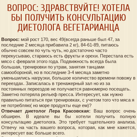
ВОПРОС: ЗДРАВСТВУЙТЕ! ХОТЕЛА
БЫ ПОЛУЧИТЬ КОНСУЛЬТАЦИЮ
ДИЕТОЛОГА ВЕГЕТАРИАНЦА
Вопрос:
мой рост 170, вес 49(всегда раньше был 47, за
последние 2 месяца прибавила 2 кг), 84-61-89, питаюсь
обычно совсем по чуть чуть, но достаточно часто
перекусываю, стараюсь есть фрукты и орехи. Перестала есть
мясо с февраля этого года. Подвижность всегда была
большая, тренировки по утрам, занятия танцами
самообороной, но в последние 3-4 месяца заметно
уменьшились нагрузки, большое количество времени повожу в
переездах. Записалась в тренажерный зал но из за
постоянных переездов не получается равномерно посещать.
Заметно потеряла рельеф пресса. Интересует, как нужно
правильно питаться при тренировках, с учетом того что мяса я
не потребляю( но море продукты еще ем)?
Отвечает диетолог Лера Красовская:
Ваш вопрос очень
обширен. В идеале вы бы хотели получить полную
консультацию диетолога. Это требует тщательного анализа.
Отвечу на часть вашего вопроса, которая, как мне кажется,
интересует вас больше всего.