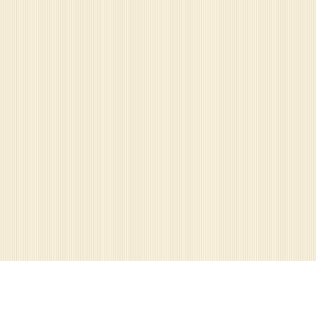
КОНТАКТЫ:
+375(29) 153-69-70
VELCOM