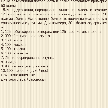
Ваша объективная потребность в белке составляет примерно
50 грамм.
Для поддержания, наращивания мышечной массы в течение
1-2 часа после интенсивной тренировки достаточо съесть 20
граммов белка. Естественно, белковые продукты можно есть в
совокупности с другими. Для примера, 20 г белка содержится
в:
1. 125 г обезжиренного творога или 125 г зернистого творога
2. 300 обезжиренного йогурта
3. 150 г тофу
4. 100 г лосося
5. 100 г трески
6. 100 г креветок
7. 75 г консервированного тунца
8. 3 яйца
9. 80 г чечевицы (сухой вес)
10. 100 г фасоли (сухой вес)
Приятного аппетита!
Диетолог Лера Красовская